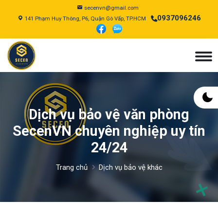
secenvn@gmail.com
0937096246
141 Phạm Huy Thông, P6, Quận Gò Vấp, TP.HCM
Dịch vụ bảo vệ văn phòng
SecenVN chuyên nghiệp uy tín
24/24
Trang chủ
Dịch vụ bảo vệ khác