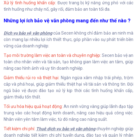
Xử lý tình huống khẩn cấp:
Được trang bị kỹ năng ứng phó với các
tình huống như cháy nổ, gây rối, đảm bảo an toàn tối đa.
Những lợi ích bảo vệ văn phòng mang đến như thế nào ?
Dịch vụ bảo vệ văn phòng
của Secen không chỉ đảm bảo an ninh mà
còn mang lại nhiều lợi ích thiết thực, góp phần vào sự phát triển bền
vững của doanh nghiệp:
Tạo môi trường làm việc an toàn và chuyên nghiệp:
Secen bảo vệ an
toàn cho nhân viên và tài sản, tạo không gian làm việc an tâm, giúp
nâng cao hình ảnh và uy tín doanh nghiệp.
Giảm thiểu rủi ro và thiệt hại:
Ngăn ngừa xâm nhập trái phép, trộm
cắp và phá hoại, giúp giảm thiểu thiệt hại về tài sản và thông tin. Đội
ngũ bảo vệ được đào tạo xử lý kịp thời các tình huống khẩn cấp,
giảm thiểu tổn thất.
Tối ưu hóa hiệu quả hoạt động:
An ninh vững vàng giúp lãnh đạo tập
trung vào các hoạt động kinh doanh, nâng cao hiệu quả công việc.
Nhân viên yên tâm làm việc, từ đó nâng cao năng suất.
Tiết kiệm chi phí:
Thuê dịch vụ bảo vệ văn phòng
chuyên nghiệp giúp
doanh nghiệp tiết kiệm chi phí tuyển dụng, đào tạo và quản lý nhân