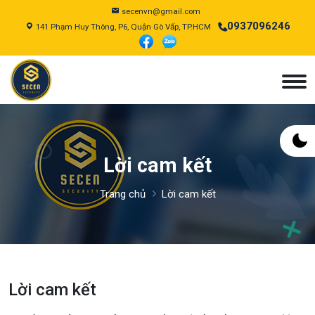
secenvn@gmail.com
0937096246
141 Phạm Huy Thông, P6, Quận Gò Vấp, TP.HCM
Lời cam kết
Trang chủ
Lời cam kết
Lời cam kết