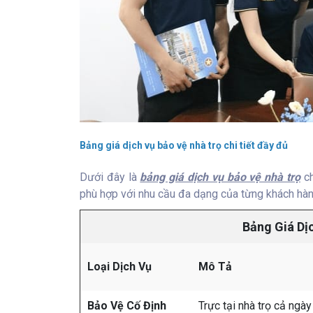
Bảng giá dịch vụ bảo vệ nhà trọ chi tiết đầy đủ
Dưới đây là
bảng giá dịch vụ bảo vệ nhà trọ
ch
phù hợp với nhu cầu đa dạng của từng khách hàn
Bảng Giá Dị
Loại Dịch Vụ
Mô Tả
Bảo Vệ Cố Định
Trực tại nhà trọ cả ngà