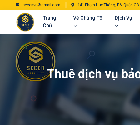
secenvn@gmail.com
141 Phạm Huy Thông, P6, Quận Gò
Trang
Về Chúng Tôi
Dịch Vụ
Chủ
Thuê dịch vụ bảo