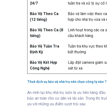
24/7
tuần tra và xử lý sự cố l
Bảo Vệ Theo Ca
Bảo vệ làm việc theo c
(12 tiếng)
hợp cho nhà trọ vừa và 
Bảo Vệ Theo Ca (8
Linh hoạt trong các ca 
tiếng)
cầu khách hàng
Bảo Vệ Tuần Tra
Tuần tra khu vực theo k
Định Kỳ
bất thường
Bảo Vệ Kết Hợp
Lắp đặt camera giám sá
Công Nghệ
sát từ xa
Thuê dịch vụ bảo vệ nhà trọ nên chọn công ty nào ?
An ninh tại khu nhà trọ luôn là ưu tiên hàng đầu
bảo an toàn cho cư dân và tài sản. Trong thị tr
ưu với những ưu điểm vượt trội sau: