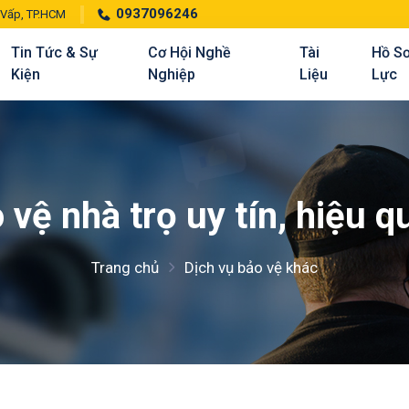
0937096246
 Vấp, TP.HCM
Tin Tức & Sự
Cơ Hội Nghề
Tài
Hồ S
Kiện
Nghiệp
Liệu
Lực
 vệ nhà trọ uy tín, hiệu 
Trang chủ
Dịch vụ bảo vệ khác