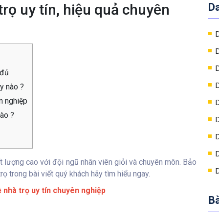
rọ uy tín, hiệu quả chuyên
D
D
D
D
 đủ
D
y nào ?
n nghiệp
D
nào ?
D
D
D
t lượng cao với đội ngũ nhân viên giỏi và chuyên môn. Bảo
D
rọ trong bài viết quý khách hãy tìm hiểu ngay.
 nhà trọ uy tín chuyên nghiệp
Bà