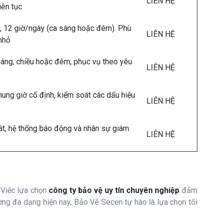
LIÊN HỆ
iên tục
a, 12 giờ/ngày (ca sáng hoặc đêm). Phù
LIÊN HỆ
nhỏ
sáng, chiều hoặc đêm, phục vụ theo yêu
LIÊN HỆ
hung giờ cố định, kiểm soát các dấu hiệu
LIÊN HỆ
t, hệ thống báo động và nhân sự giám
LIÊN HỆ
. Việc lựa chọn
công ty bảo vệ uy tín chuyên nghiệp
đảm
ường đa dạng hiện nay, Bảo Vệ Secen tự hào là lựa chọn tối