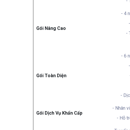
- 
- 4 
Gói Nâng Cao
- 
- 6 
Gói Toàn Diện
- Dị
- Nhân v
Gói Dịch Vụ Khẩn Cấp
- Hỗ t