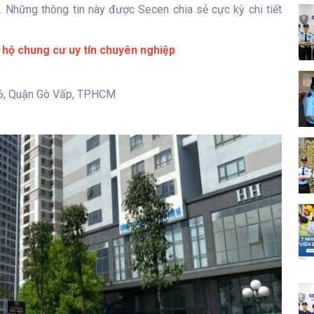
i. Những thông tin này được Secen chia sẻ cực kỳ chi tiết
 hộ chung cư uy tín chuyên nghiệp
6, Quận Gò Vấp, TP.HCM