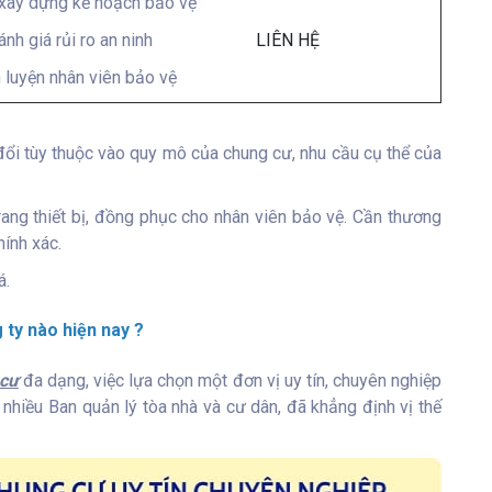
 xây dựng kế hoạch bảo vệ
ánh giá rủi ro an ninh
LIÊN HỆ
 luyện nhân viên bảo vệ
 đổi tùy thuộc vào quy mô của chung cư, nhu cầu cụ thể của
ng thiết bị, đồng phục cho nhân viên bảo vệ. Cần thương
hính xác.
á.
ty nào hiện nay ?
 cư
đa dạng, việc lựa chọn một đơn vị uy tín, chuyên nghiệp
 nhiều Ban quản lý tòa nhà và cư dân, đã khẳng định vị thế