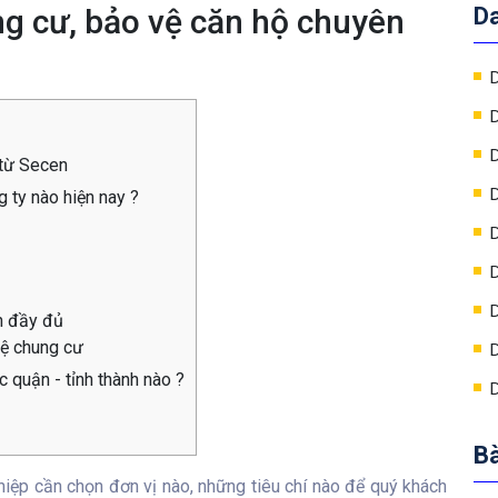
ng cư, bảo vệ căn hộ chuyên
D
D
D
D
 từ Secen
D
 ty nào hiện nay ?
D
D
D
h đầy đủ
vệ chung cư
D
c quận - tỉnh thành nào ?
D
Bà
hiệp cần chọn đơn vị nào, những tiêu chí nào để quý khách