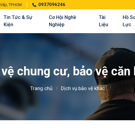
0937096246
 Vấp, TP.HCM
Tin Tức & Sự
Cơ Hội Nghề
Tài
Hồ S
Kiện
Nghiệp
Liệu
Lực
 vệ chung cư, bảo vệ căn
Trang chủ
Dịch vụ bảo vệ khác