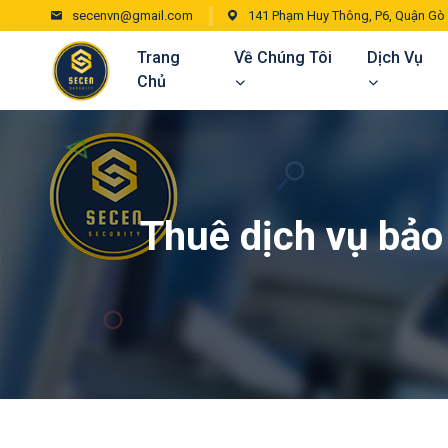
secenvn@gmail.com
141 Phạm Huy Thông, P6, Quận Gò
Trang
Về Chúng Tôi
Dịch Vụ
Chủ
Thuê dịch vụ bảo