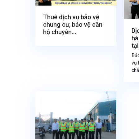
Thuê dịch vụ bảo vệ
chung cư, bảo vệ căn
Dị
hộ chuyên...
hà
tại
Bảo
vụ 
chấ