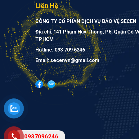
Liên Hệ
CÔNG TY CỔ PHẦN DỊCH VỤ BẢO VỆ SECEN
Địa chỉ: 141 Phạm Huy Thông, P6, Quận Gò V
TP.HCM
Hotline: 093 709 6246
Email: secenvn@gmail.com
0937096246