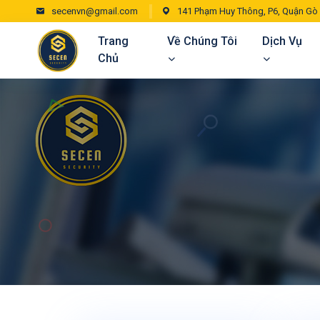
secenvn@gmail.com
141 Phạm Huy Thông, P6, Quận Gò
Trang
Về Chúng Tôi
Dịch Vụ
Chủ