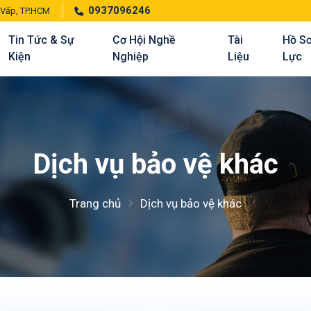
0937096246
 Vấp, TP.HCM
Tin Tức & Sự
Cơ Hội Nghề
Tài
Hồ S
Kiện
Nghiệp
Liệu
Lực
Dịch vụ bảo vệ khác
Trang chủ
Dịch vụ bảo vệ khác