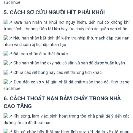
sức khỏe.
5. CÁCH SƠ CỨU NGƯỜI HÍT PHẢI KHÓI
Đưa nạn nhân ra khỏi nơi nguy hiểm, đến nơi có không khí
trong lành, thoáng. Dập tắt lửa hay lửa cháy trên áo quần nạn nhân.
Nếu nạn nhân bất tỉnh thì kiểm tra nhịp thở, mạch đập của nạn
nhân và chuẩn bị hô hấp nhân tạo.
Đặt nạn nhân ở tư thế hồi sức.
Cho nạn nhân thở oxy nếu có sẵn và bạn đã được huấn luyện
Chữa các vết bỏng hay các vết thương tích khác.
Đưa đến cơ sở y tế gần nhất để chăm sóc theo dõi tình trạng
sức khỏe
6. CÁCH THOÁT NẠN ĐÁM CHÁY TRONG NHÀ
CAO TẦNG
Khi sống, làm việc, sinh hoạt trong tòa nhà phải để ý đến các
đường lối, sơ đồ thoát nạn.
Khi có cháy hãy thật sự bình tĩnh suy xét, đó là yếu tố quan