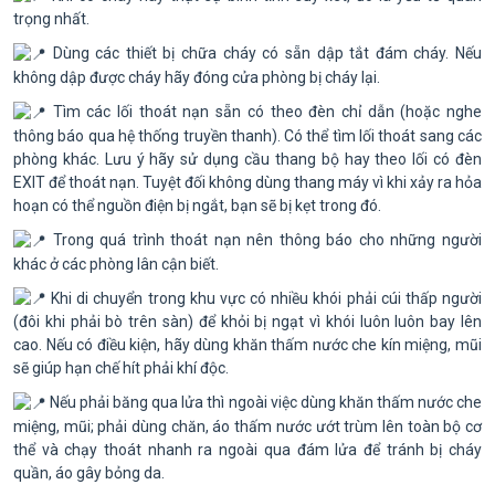
trọng nhất.
Dùng các thiết bị chữa cháy có sẵn dập tắt đám cháy. Nếu
không dập được cháy hãy đóng cửa phòng bị cháy lại.
Tìm các lối thoát nạn sẵn có theo đèn chỉ dẫn (hoặc nghe
thông báo qua hệ thống truyền thanh). Có thể tìm lối thoát sang các
phòng khác. Lưu ý hãy sử dụng cầu thang bộ hay theo lối có đèn
EXIT để thoát nạn. Tuyệt đối không dùng thang máy vì khi xảy ra hỏa
hoạn có thể nguồn điện bị ngắt, bạn sẽ bị kẹt trong đó.
Trong quá trình thoát nạn nên thông báo cho những người
khác ở các phòng lân cận biết.
Khi di chuyển trong khu vực có nhiều khói phải cúi thấp người
(đôi khi phải bò trên sàn) để khỏi bị ngạt vì khói luôn luôn bay lên
cao. Nếu có điều kiện, hãy dùng khăn thấm nước che kín miệng, mũi
sẽ giúp hạn chế hít phải khí độc.
Nếu phải băng qua lửa thì ngoài việc dùng khăn thấm nước che
miệng, mũi; phải dùng chăn, áo thấm nước ướt trùm lên toàn bộ cơ
thể và chạy thoát nhanh ra ngoài qua đám lửa để tránh bị cháy
quần, áo gây bỏng da.