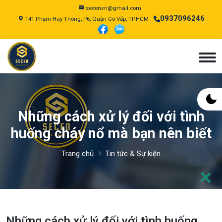
secenvn@gmail.com
0937096246
141 Phạm Huy Thông, P6, Quận Gò Vấp, TP.HCM
Những cách xử lý đối với tình
huống cháy nổ mà bạn nên biết
Trang chủ
Tin tức & Sự kiện
Những cách xử lý đối với tình huống