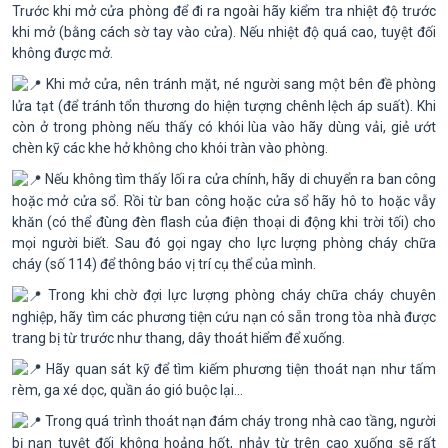
Trước khi mở cửa phòng để đi ra ngoài hãy kiểm tra nhiệt độ trước
khi mở (bằng cách sờ tay vào cửa). Nếu nhiệt độ quá cao, tuyệt đối
không được mở.
Khi mở cửa, nên tránh mặt, né người sang một bên đề phòng
lửa tạt (để tránh tổn thương do hiện tượng chênh lệch áp suất). Khi
còn ở trong phòng nếu thấy có khói lùa vào hãy dùng vải, giẻ ướt
chèn kỹ các khe hở không cho khói tràn vào phòng.
Nếu không tìm thấy lối ra cửa chính, hãy di chuyển ra ban công
hoặc mở cửa sổ. Rồi từ ban công hoặc cửa sổ hãy hô to hoặc vẫy
khăn (có thể đùng đèn flash của điện thoại di động khi trời tối) cho
mọi người biết. Sau đó gọi ngay cho lực lượng phòng cháy chữa
cháy (số 114) để thông báo vị trí cụ thể của mình.
Trong khi chờ đợi lực lượng phòng cháy chữa cháy chuyên
nghiệp, hãy tìm các phương tiện cứu nạn có sẵn trong tòa nhà được
trang bị từ trước như thang, dây thoát hiểm để xuống.
Hãy quan sát kỹ để tìm kiếm phương tiện thoát nạn như tấm
rèm, ga xé dọc, quần áo gió buộc lại...
Trong quá trình thoát nạn đám cháy trong nhà cao tầng, người
bị nạn tuyệt đối không hoảng hốt, nhảy từ trên cao xuống sẽ rất