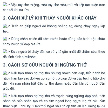
Một tay che miệng, một tay che mắt, mũi và tiếp tục cuộn tròn
cho tới khỉ tắt lửa.
2. CÁCH XỬ LÝ KHI THẤY NGƯỜI KHÁC CHÁY
Trấn an giúp người đó không hoảng sợ, dừng chạy ngay lập
tức.
Dùng chăn chiên đã tẩm nước hoặc dùng các bình bột, chữa
cháy, nước để dập tắt lửa.
Đưa người bị cháy đến cơ sở y tế gần nhất để chăm sóc, theo
dõi tình hình sức khỏe.
3. CÁCH SƠ CỨU NGƯỜI BỊ NGỪNG THỞ
Nếu nạn nhân ngừng thở nhưng mạch còn đập, tiến hành hô
hấp nhân tạo sau đỏ kêu gọi sự hỗ trợ giúp đỡ và tiếp tục hô hấp cho
đến khi nạn nhân bắt đầu tự thở được hoặc đến khi có người đến
giúp đỡ.
Nếu nạn nhân ngừng thở và mạch cũng ngừng đập phải tiến
hành hô hấp nhân tạo và ép tim ngoài lồng ngực. Người cứu cần
thực hiện 1 chu kỳ: 2 lần thổi ngạt sau đó ép tim 30 lần. Dừng lại để