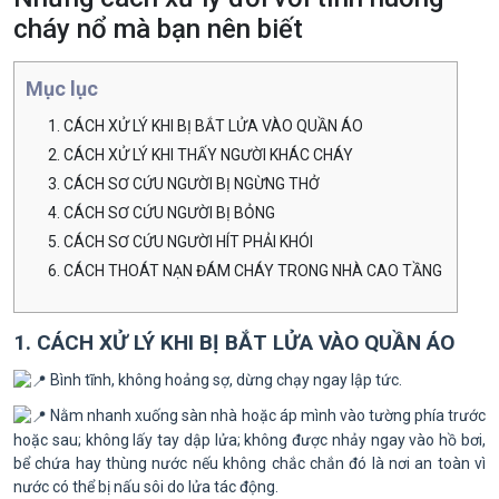
cháy nổ mà bạn nên biết
Mục lục
1. CÁCH XỬ LÝ KHI BỊ BẮT LỬA VÀO QUẦN ÁO
2. CÁCH XỬ LÝ KHI THẤY NGƯỜI KHÁC CHÁY
3. CÁCH SƠ CỨU NGƯỜI BỊ NGỪNG THỞ
4. CÁCH SƠ CỨU NGƯỜI BỊ BỎNG
5. CÁCH SƠ CỨU NGƯỜI HÍT PHẢI KHÓI
6. CÁCH THOÁT NẠN ĐÁM CHÁY TRONG NHÀ CAO TẦNG
1. CÁCH XỬ LÝ KHI BỊ BẮT LỬA VÀO QUẦN ÁO
Bình tĩnh, không hoảng sợ, dừng chạy ngay lập tức.
Nằm nhanh xuống sàn nhà hoặc áp mình vào tường phía trước
hoặc sau; không lấy tay dập lửa; không được nhảy ngay vào hồ bơi,
bể chứa hay thùng nước nếu không chắc chắn đó là nơi an toàn vì
nước có thể bị nấu sôi do lửa tác động.